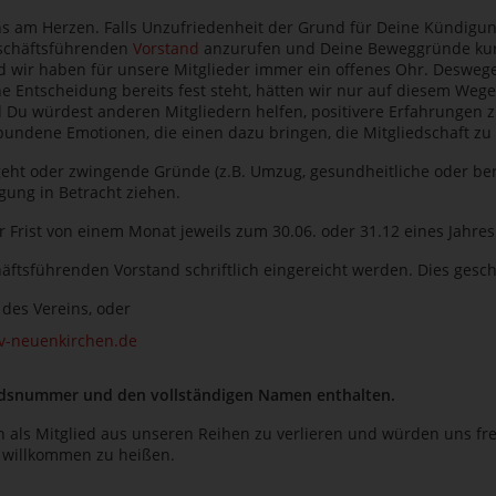
uns am Herzen. Falls Unzufriedenheit der Grund für Deine Kündigun
eschäftsführenden
Vorstand
anzurufen und Deine Beweggründe kurz 
 wir haben für unsere Mitglieder immer ein offenes Ohr. Deswegen 
e Entscheidung bereits fest steht, hätten wir nur auf diesem Wege 
Du würdest anderen Mitgliedern helfen, positivere Erfahrungen zu
bundene Emotionen, die einen dazu bringen, die Mitgliedschaft zu
geht oder zwingende Gründe (z.B. Umzug, gesundheitliche oder ber
igung in Betracht ziehen.
er Frist von einem Monat jeweils zum 30.06. oder 31.12 eines Jahre
ftsführenden Vorstand schriftlich eingereicht werden. Dies gesc
 des Vereins, oder
v-neuenkirchen.de
edsnummer und den vollständigen Namen enthalten.
ch als Mitglied aus unseren Reihen zu verlieren und würden uns fr
r willkommen zu heißen.