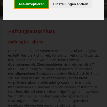
Alle akzeptieren
Einstellungen ändern
Haftungsausschluss
Haftung für Inhalte
Die Inhalte unserer Seiten wurden mit größter Sorgfalt
erstellt. Für die Richtigkeit, Vollständigkeit und Aktualität
der Inhalte können wir jedoch keine Gewähr
übernehmen. Als Diensteanbieter sind wir gemäß § 7
Abs.1 TMG für eigene Inhalte auf diesen Seiten nach
den allgemeinen Gesetzen verantwortlich. Nach §§ 8 bis
10 TMG sind wir als Diensteanbieter jedoch nicht
verpflichtet, übermittelte oder gespeicherte fremde
Informationen zu überwachen oder nach Umständen zu
forschen, die auf eine rechtswidrige Tätigkeit hinweisen.
Verpflichtungen zur Entfernung oder Sperrung der
Nutzung von Informationen nach den allgemeinen
Gesetzen bleiben hiervon unberührt. Eine